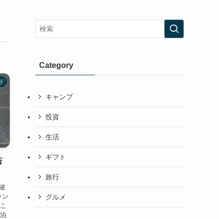
Category
行
キャンプ
投資
生活
ギフト
斎
旅行
波
ラン
グルメ
、こ
に泊