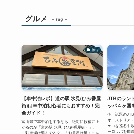
グルメ
– tag –
旅行
【車中泊レポ】道の駅 氷見(ひみ番屋
JTBのラ
街)は車中泊初心者にもおすすめ！完
ッパ４ヶ国
全ガイド！
今、話題のJT
オーストリア
富山県で車中泊をするなら、絶対に候補に上
ェコを巡る中欧
がるのが「道の駅 氷見（ひみ番屋街）」。
ーロッパを周
「駐車場は混んでる？」「お風呂は近くにあ