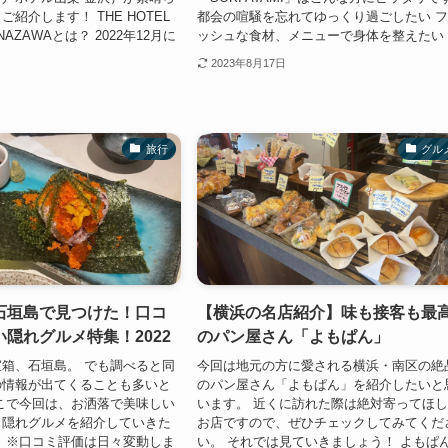
紹介します！ THE HOTEL
都会の喧騒を忘れてゆっくり過ごしたい 
ANAZAWAとは？ 2022年12月に
ッシュな食材、メニューで身体を整えたい .
2023年8月17日
旅行
グル
石垣島で見つけた！口コ
【横浜の名店紹介】味も接客も最
隠れグルメ特集！2022
のパン屋さん「よもぱん」
箱、石垣島。 でも調べると同
今回は地元の方に愛される横浜・南区の絶
の情報が出てくることも多いと
のパン屋さん「よもぱん」を紹介したいと
こで今回は、お洒落で美味しい
います。 近くに訪れた際は絶対寄ってほ
」隠れグルメを紹介していきた
お店ですので、ぜひチェックしてみてくだ
 ※口コミ評価は日々変動しま
い。 それでは見ていきましょう！ よもぱ