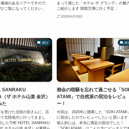
る価値のあるツアーですので、
まって感じた「ホテル ザ グランデ」の魅
ひご覧になってください...
ご紹介します 関西万博に行く予定...
2025年6月29日
旅行
旅
L SANRAKU
都会の喧騒を忘れて過ごせる「SOK
WA（ザ ホテル山楽 金沢）
ATAMI」で自然派の宿泊をレビュ
みた
ー！
害を受けた北陸の皆さんに、応
今回は、2020年に開業した「SOKI ATAMI
めて北陸地方に行ってきまし
に宿泊したのでレビューしたいと思います
たTHE HOTEL SANRAKU
個人的には、本当に満足の宿泊でした！
（ザ ホテル山楽 金沢）が素晴ら
「SOKI ATAMI」はこんな方にピッタリで