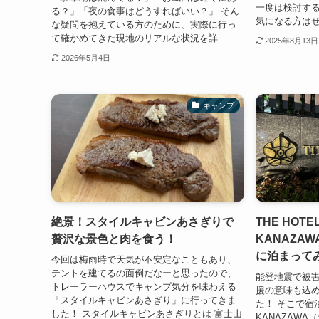
一度は検討す
る？」「夜の食事はどうすればいい？」 そん
気になる方はぜ
な疑問を抱えている方のために、実際に行っ
て確かめてきた現地のリアルな状況を詳...
2025年8月13日
2026年5月4日
キャンプ
絶景！スタイルキャビンあさぎりで
THE HOTE
贅沢な景色と肉を食う！
KANAZA
に泊まって
今回は梅雨時で天気が不安定なこともあり、
テントを建てるの面倒だなーと思ったので、
能登地震で被
トレーラーハウスでキャンプ気分を味わえる
援の意味も込
「スタイルキャビンあさぎり」に行ってきま
た！ そこで宿泊し
した！ スタイルキャビンあさぎりとは 富士山
KANAZAWA