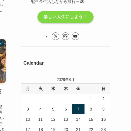
配当金生活しながら旅行三昧！
フレ
..
楽しい人生にしよう！
メ
Calendar
2026年8月
月
火
水
木
金
土
日
高
1
2
品
3
4
5
6
7
8
9
思
しい
10
11
12
13
14
15
16
さ
んと
17
18
19
20
21
22
23