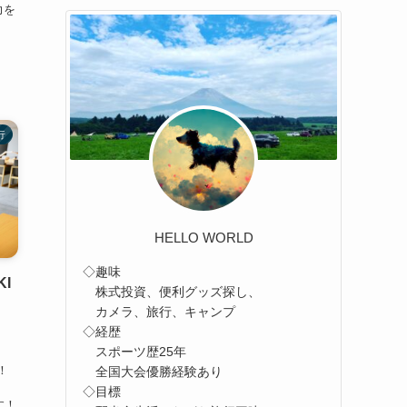
力を
行
HELLO WORLD
◇趣味
I
株式投資、便利グッズ探し、
カメラ、旅行、キャンプ
◇経歴
スポーツ歴25年
」
！
全国大会優勝経験あり
◇目標
す！