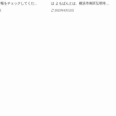
報をチェックしてくだ...
は よもぱんとは、横浜市南区弘明寺...
日
2022年8月12日