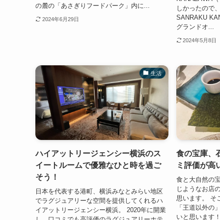
の麓の「あさぎりフードパーク」内に...
しかったので、ご
SANRAKU K
2024年6月29日
グランドオ...
2024年5月8日
生活
ハイアットリージェンシー横浜のス
食の宝庫、
イートルームで優雅なひと時を過ご
ミ評価が高い
そう！
食と大自然の宝
じようなお店
日本を代表する港町、横浜みなとみらい地区
思います。 そ
でラグジュアリーな空間を提供してくれるハ
「王道以外の
イアットリージェンシー横浜。 2020年に開業
いと思います！
し、口コミでも高評価のラグジュアリーホテ