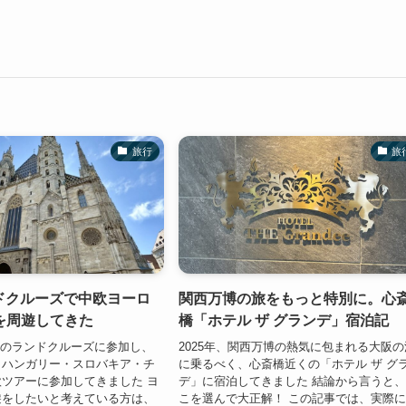
旅行
旅
ンドクルーズで中欧ヨーロ
関西万博の旅をもっと特別に。心
を周遊してきた
橋「ホテル ザ グランデ」宿泊記
Bのランドクルーズに参加し、
2025年、関西万博の熱気に包まれる大阪の
・ハンガリー・スロバキア・チ
に乗るべく、心斎橋近くの「ホテル ザ グ
ツアーに参加してきました ヨ
デ」に宿泊してきました 結論から言うと
遊をしたいと考えている方は、
こを選んで大正解！ この記事では、実際